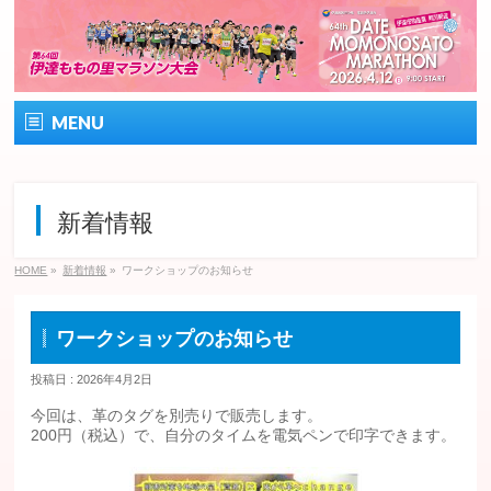
MENU
ホーム
新着情報
大会概要
大会の特徴
HOME
»
新着情報
»
ワークショップのお知らせ
エントリー
ワークショップのお知らせ
コース&アクセス
投稿日 : 2026年4月2日
今回は、革のタグを別売りで販売します。
よくある質問・お問い合わせ
200円（税込）で、自分のタイムを電気ペンで印字できます。