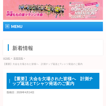
MENU
ホーム
新着情報
大会概要
大会の特徴
HOME
»
新着情報
»
【重要】大会を欠場された皆様へ 計測チップ返送とTシャツ発送のご案内
エントリー
【重要】大会を欠場された皆様へ 計測チ
コース&アクセス
ップ返送とTシャツ発送のご案内
よくある質問・お問い合わせ
投稿日 : 2026年4月14日