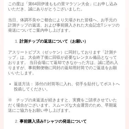
この度は「第64回伊達ももの里マラソン大会」にお申し込み
いただき、誠にありがとうございました。
当日、体調不良やご都合により欠場された皆様へ、お手元の
計測チップの返送、および事前購入された大会記念Tシャツの
発送についてご案内申し上げます。
計測チップの返送について（お願い）
アスリートビブス（ゼッケン）に同封しております「計測チ
ップ」は、大会終了後に回収が必要なレンタル備品となって
おります。 当日会場にて返却できなかった方は、誠に恐れ入
りますが、事前郵便物に同封の返却用封筒でのご返送をお願
いいたします。
返送方法： 添付の封筒等に入れ、切手を貼付してポストへ
投函してください。
※ チップの未返送が続きますと、実費をご請求させていた
だく場合がございます。スムーズな大会運営のため、早期返
送にご協力をお願い申し上げます。
事前購入済みTシャツの発送について